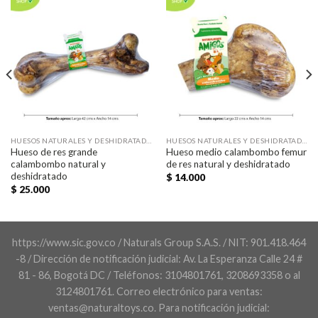
HUESOS NATURALES Y DESHIDRATADOS
HUESOS NATURALES Y DESHIDRATADOS
Hueso de res grande
Hueso medio calambombo femur
calambombo natural y
de res natural y deshidratado
deshidratado
$
14.000
$
25.000
https://www.sic.gov.co / Naturals Group S.A.S. / NIT: 901.418.464
-8 / Dirección de notificación judicial: Av. La Esperanza Calle 24 #
81 - 86, Bogotá DC / Teléfonos: 3104801761, 3208693358 o al
3124801761. Correo electrónico para ventas:
ventas@naturaltoys.co. Para notificación judicial: