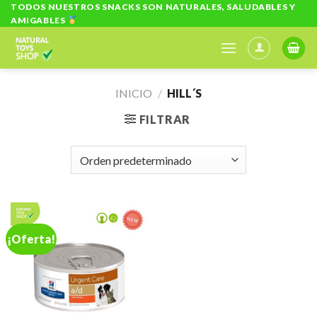
Skip
TODOS NUESTROS SNACKS SON NATURALES, SALUDABLES Y
AMIGABLES
to
content
INICIO
/
HILL´S
FILTRAR
¡Oferta!