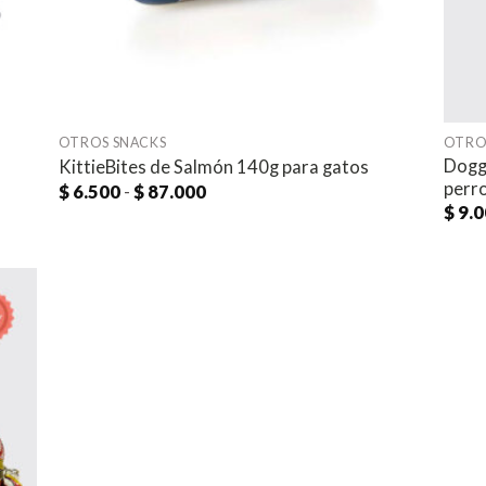
OTROS SNACKS
OTRO
Dogg
KittieBites de Salmón 140g para gatos
perr
Rango
$
6.500
-
$
87.000
de
$
9.0
precios:
desde
$ 6.500
hasta
$ 87.000