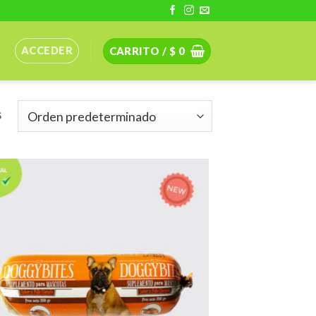
ACCEDER
CARRITO /
$
0
s