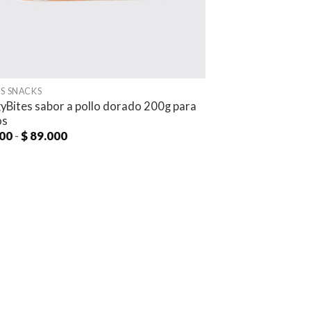
S SNACKS
yBites sabor a pollo dorado 200g para
os
Rango
00
-
$
89.000
de
precios:
desde
$ 9.000
hasta
$ 89.000